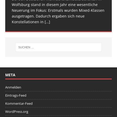
[…]
[…]
Wolfsburg stand in diesem Jahr eine wesentliche
Spitze im Trampolinturnen in Biberach an der Riß
Neuerung im Fokus: Erstmals wurden Mixed-Klassen
(Baden-Württemberg) zu einem hochkarätigen
ausgetragen. Dadurch ergaben sich neue
Wettkampfwochenende: Am Samstag standen die
Konstellationen in
Deutschen
[…]
[…]
META
Anmelden
Eintrags-Feed
Kommentar-Feed
WordPress.org