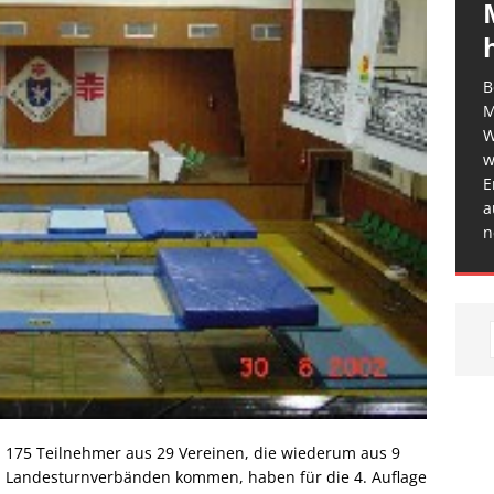
B
M
W
w
E
a
n
175 Teilnehmer aus 29 Vereinen, die wiederum aus 9
Landesturnverbänden kommen, haben für die 4. Auflage