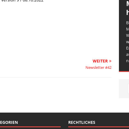
B
M
W
w
E
a
n
WEITER
Newsletter #42
EGORIEN
RECHTLICHES