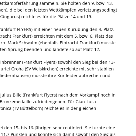
ettkampferfahrung sammeln. Sie holten den 9. bzw. 13.
en), die bei den letzten Wettkämpfen verletzungsbedingt
ängurus) reichte es für die Plätze 14 und 19.
rankfurt FLYERS) mit einer neuen Kürübung den 4. Platz.
acht Frankfurt) erreichten mit dem 5. bzw. 6. Platz das
rn. Mark Schwalm (ebenfalls Eintracht Frankfurt) musste
ten Sprung beenden und landete so auf Platz 12.
einbrenner (Frankfurt Flyers) sowohl den Sieg bei den 13-
uriel Groha (SV Weiskirchen) erreichte mit sehr stabilen
Niedernhausen) musste ihre Kür leider abbrechen und
 Julius Bille (Frankfurt Flyers) nach dem Vorkampf noch in
 Bronzemedaille zufriedengeben. Für Gian-Luca
ica (TV Büttelborn) reichte es in der gleichen
i den 15- bis 16-jährigen sehr routiniert. Sie turnte eine
 11,7 Punkten und konnte sich damit sowohl den Sieg als