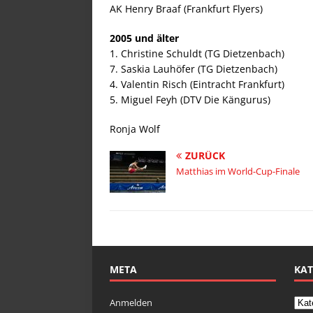
AK Henry Braaf (Frankfurt Flyers)
2005 und älter
1. Christine Schuldt (TG Dietzenbach)
7. Saskia Lauhöfer (TG Dietzenbach)
4. Valentin Risch (Eintracht Frankfurt)
5. Miguel Feyh (DTV Die Kängurus)
Ronja Wolf
ZURÜCK
Matthias im World-Cup-Finale
META
KAT
Anmelden