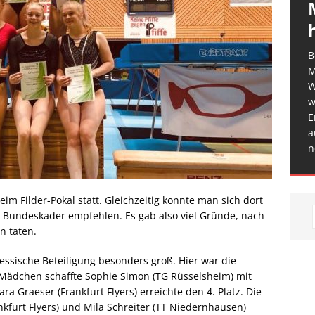
B
M
W
w
E
a
n
eim Filder-Pokal statt. Gleichzeitig konnte man sich dort
n Bundeskader empfehlen. Es gab also viel Gründe, nach
n taten.
hessische Beteiligung besonders groß. Hier war die
 Mädchen schaffte Sophie Simon (TG Rüsselsheim) mit
a Graeser (Frankfurt Flyers) erreichte den 4. Platz. Die
nkfurt Flyers) und Mila Schreiter (TT Niedernhausen)