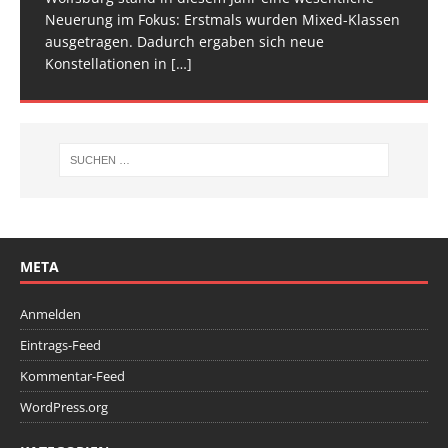
Neuerung im Fokus: Erstmals wurden Mixed-Klassen
(Baden-Württemberg) zu einem hochkarätigen
ausgetragen. Dadurch ergaben sich neue
Wettkampfwochenende: Am Samstag standen die
Konstellationen in
Deutschen
[…]
[…]
META
Anmelden
Eintrags-Feed
Kommentar-Feed
WordPress.org