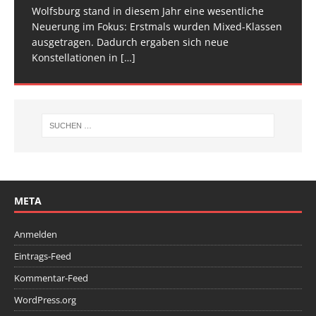
[…]
[…]
Wolfsburg stand in diesem Jahr eine wesentliche
Spitze im Trampolinturnen in Biberach an der Riß
Neuerung im Fokus: Erstmals wurden Mixed-Klassen
(Baden-Württemberg) zu einem hochkarätigen
ausgetragen. Dadurch ergaben sich neue
Wettkampfwochenende: Am Samstag standen die
Konstellationen in
Deutschen
[…]
[…]
META
Anmelden
Eintrags-Feed
Kommentar-Feed
WordPress.org