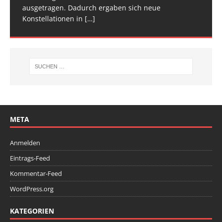
ausgetragen. Dadurch ergaben sich neue
Wettkampfwochenende: Am Samstag standen die
Konstellationen in
Deutschen
[…]
[…]
META
Anmelden
Eintrags-Feed
Kommentar-Feed
WordPress.org
KATEGORIEN