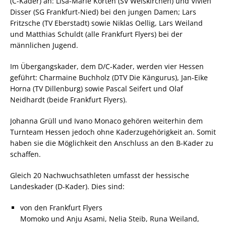
(C-Kader) an: Lisa-Marie Korten (SV Weiskirchen) und Vivien
Disser (SG Frankfurt-Nied) bei den jungen Damen; Lars
Fritzsche (TV Eberstadt) sowie Niklas Oellig, Lars Weiland
und Matthias Schuldt (alle Frankfurt Flyers) bei der
männlichen Jugend.
Im Übergangskader, dem D/C-Kader, werden vier Hessen
geführt: Charmaine Buchholz (DTV Die Kängurus), Jan-Eike
Horna (TV Dillenburg) sowie Pascal Seifert und Olaf
Neidhardt (beide Frankfurt Flyers).
Johanna Grüll und Ivano Monaco gehören weiterhin dem
Turnteam Hessen jedoch ohne Kaderzugehörigkeit an. Somit
haben sie die Möglichkeit den Anschluss an den B-Kader zu
schaffen.
Gleich 20 Nachwuchsathleten umfasst der hessische
Landeskader (D-Kader). Dies sind:
von den Frankfurt Flyers
Momoko und Anju Asami, Nelia Steib, Runa Weiland,