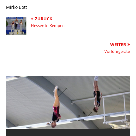
Mirko Bott
ZURÜCK
Hessen in Kempen
WEITER
Vorführgeräte