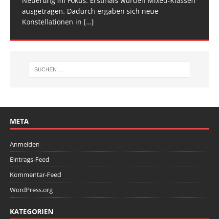
Neuerung im Fokus: Erstmals wurden Mixed-Klassen
(Baden-Württemberg) zu einem hochkarätigen
ausgetragen. Dadurch ergaben sich neue
Wettkampfwochenende: Am Samstag standen die
Konstellationen in
Deutschen
[…]
[…]
META
Anmelden
Eintrags-Feed
Kommentar-Feed
WordPress.org
KATEGORIEN