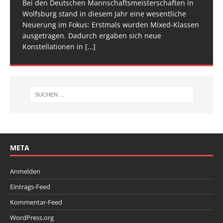
Bei den Deutschen Mannschaftsmeisterschaften in
Am vergangenen Wochenende traf sich die deutsche
[…]
[…]
Wolfsburg stand in diesem Jahr eine wesentliche
Spitze im Trampolinturnen in Biberach an der Riß
Neuerung im Fokus: Erstmals wurden Mixed-Klassen
(Baden-Württemberg) zu einem hochkarätigen
ausgetragen. Dadurch ergaben sich neue
Wettkampfwochenende: Am Samstag standen die
Konstellationen in
Deutschen
[…]
[…]
META
Anmelden
Eintrags-Feed
Kommentar-Feed
WordPress.org