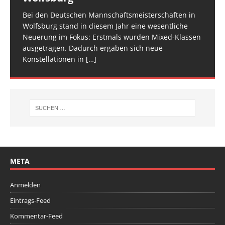
am Start, sie
Veranstaltung ist inzwischen fester Bestandteil im
[…]
den Athletinnen und Athleten mehr Raum zu geben.
Bei den Deutschen Mannschaftsmeisterschaften in
Am vergangenen Wochenende traf sich die deutsche
[…]
[…]
Wolfsburg stand in diesem Jahr eine wesentliche
Spitze im Trampolinturnen in Biberach an der Riß
Neuerung im Fokus: Erstmals wurden Mixed-Klassen
(Baden-Württemberg) zu einem hochkarätigen
ausgetragen. Dadurch ergaben sich neue
Wettkampfwochenende: Am Samstag standen die
Konstellationen in
Deutschen
[…]
[…]
META
Anmelden
Eintrags-Feed
Kommentar-Feed