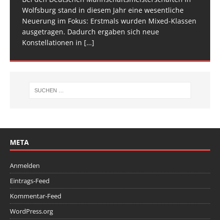
[…]
[…]
Wolfsburg stand in diesem Jahr eine wesentliche
Spitze im Trampolinturnen in Biberach an der Riß
Neuerung im Fokus: Erstmals wurden Mixed-Klassen
(Baden-Württemberg) zu einem hochkarätigen
ausgetragen. Dadurch ergaben sich neue
Wettkampfwochenende: Am Samstag standen die
Konstellationen in
Deutschen
[…]
[…]
META
Anmelden
Eintrags-Feed
Kommentar-Feed
WordPress.org