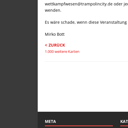
wettkampfwesen@trampolincity.de oder je
wenden.
Es wäre schade, wenn diese Veranstaltung w
Mirko Bott
ZURÜCK
1.000 weitere Karten
META
KAT