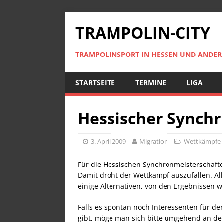
TRAMPOLIN-CITY
TRAMPOLINSPORT IN HESSEN UND ANDE
STARTSEITE
TERMINE
LIGA
Hessischer Synch
3. April 2009
Migration
Wettkämpfe
Für die Hessischen Synchronmeisterschaften
Damit droht der Wettkampf auszufallen. A
einige Alternativen, von den Ergebnissen w
Falls es spontan noch Interessenten für de
gibt, möge man sich bitte umgehend an de