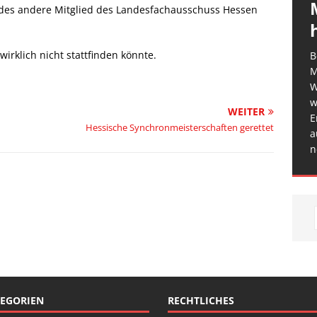
des andere Mitglied des Landesfachausschuss Hessen
irklich nicht stattfinden könnte.
B
M
W
w
WEITER
E
Hessische Synchronmeisterschaften gerettet
a
n
EGORIEN
RECHTLICHES