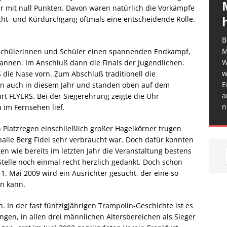
r mit null Punkten. Davon waren natürlich die Vorkämpfe
licht- und Kürdurchgang oftmals eine entscheidende Rolle.
B
M
n Schülerinnen und Schüler einen spannenden Endkampf,
W
nnen. Im Anschluß dann die Finals der Jugendlichen.
w
 die Nase vorn. Zum Abschluß traditionell die
E
en auch in diesem Jahr und standen oben auf dem
a
t FLYERS. Bei der Siegerehrung zeigte die Uhr
n
 im Fernsehen lief.
Platzregen einschließlich großer Hagelkörner trugen
halle Berg Fidel sehr verbraucht war. Doch dafür konnten
tten wie bereits im letzten Jahr die Veranstaltung bestens
Stelle noch einmal recht herzlich gedankt. Doch schon
 1. Mai 2009 wird ein Ausrichter gesucht, der eine so
en kann.
. In der fast fünfzigjährigen Trampolin-Geschichte ist es
gen, in allen drei männlichen Altersbereichen als Sieger