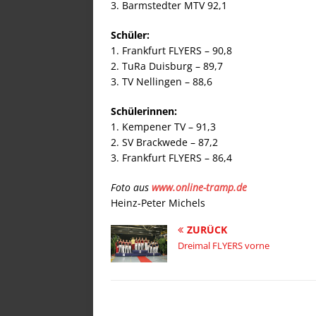
3. Barmstedter MTV 92,1
Schüler:
1. Frankfurt FLYERS – 90,8
2. TuRa Duisburg – 89,7
3. TV Nellingen – 88,6
Schülerinnen:
1. Kempener TV – 91,3
2. SV Brackwede – 87,2
3. Frankfurt FLYERS – 86,4
Foto aus
www.online-tramp.de
Heinz-Peter Michels
ZURÜCK
Dreimal FLYERS vorne