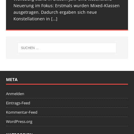
Neuerung im Fokus: Erstmals wurden Mixed-Klassen
(Baden-Württemberg) zu einem hochkarätigen
ausgetragen. Dadurch ergaben sich neue
Wettkampfwochenende: Am Samstag standen die
Konstellationen in
Deutschen
[…]
[…]
META
Anmelden
Eintrags-Feed
Kommentar-Feed
WordPress.org