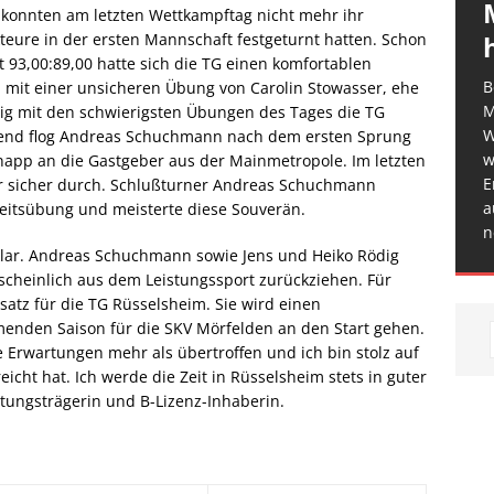
rs konnten am letzten Wettkampftag nicht mehr ihr
kteure in der ersten Mannschaft festgeturnt hatten. Schon
it 93,00:89,00 hatte sich die TG einen komfortablen
B
n mit einer unsicheren Übung von Carolin Stowasser, ehe
M
ig mit den schwierigsten Übungen des Tages die TG
W
eßend flog Andreas Schuchmann nach dem ersten Sprung
w
knapp an die Gastgeber aus der Mainmetropole. Im letzten
E
r sicher durch. Schlußturner Andreas Schuchmann
a
heitsübung und meisterte diese Souverän.
n
nklar. Andreas Schuchmann sowie Jens und Heiko Rödig
cheinlich aus dem Leistungssport zurückziehen. Für
satz für die TG Rüsselsheim. Sie wird einen
menden Saison für die SKV Mörfelden an den Start gehen.
Erwartungen mehr als übertroffen und ich bin stolz auf
eicht hat. Ich werde die Zeit in Rüsselsheim stets in guter
stungsträgerin und B-Lizenz-Inhaberin.