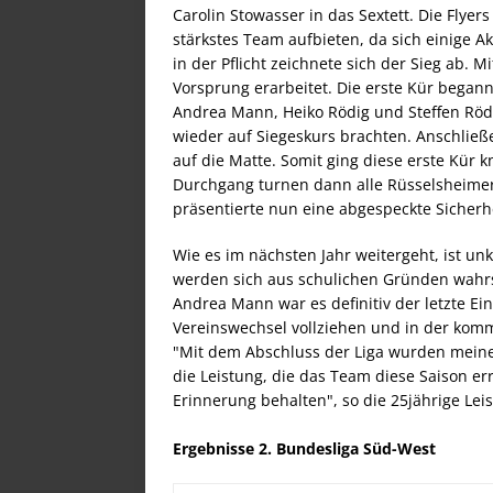
Carolin Stowasser in das Sextett. Die Flye
stärkstes Team aufbieten, da sich einige A
in der Pflicht zeichnete sich der Sieg ab. M
Vorsprung erarbeitet. Die erste Kür began
Andrea Mann, Heiko Rödig und Steffen Röd
wieder auf Siegeskurs brachten. Anschli
auf die Matte. Somit ging diese erste Kür 
Durchgang turnen dann alle Rüsselsheime
präsentierte nun eine abgespeckte Sicher
Wie es im nächsten Jahr weitergeht, ist u
werden sich aus schulichen Gründen wahrs
Andrea Mann war es definitiv der letzte Ein
Vereinswechsel vollziehen und in der kom
"Mit dem Abschluss der Liga wurden meine 
die Leistung, die das Team diese Saison err
Erinnerung behalten", so die 25jährige Lei
Ergebnisse 2. Bundesliga Süd-West