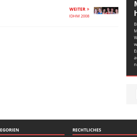
WEITER
IDHM 2008
B
M
W
w
E
a
n
EGORIEN
RECHTLICHES