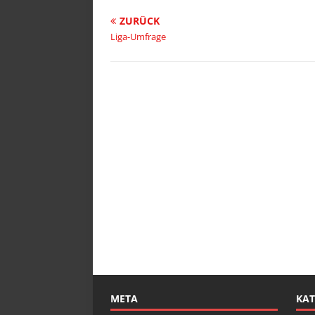
ZURÜCK
Liga-Umfrage
META
KAT