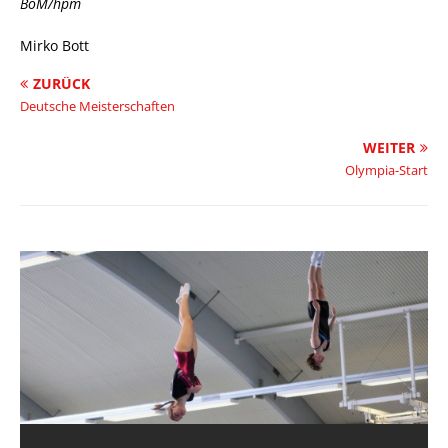
BoM/hpm
Mirko Bott
ZURÜCK
Deutsche Meisterschaften
WEITER
Olympia-Start