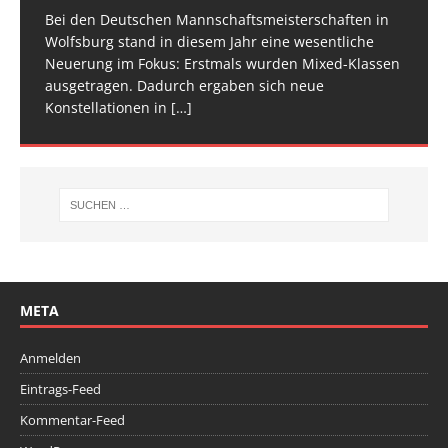
am Start, sie
Veranstaltung ist inzwischen fester Bestandteil im
[…]
den Athletinnen und Athleten mehr Raum zu geben.
Bei den Deutschen Mannschaftsmeisterschaften in
Am vergangenen Wochenende traf sich die deutsche
[…]
[…]
Wolfsburg stand in diesem Jahr eine wesentliche
Spitze im Trampolinturnen in Biberach an der Riß
Neuerung im Fokus: Erstmals wurden Mixed-Klassen
(Baden-Württemberg) zu einem hochkarätigen
ausgetragen. Dadurch ergaben sich neue
Wettkampfwochenende: Am Samstag standen die
Konstellationen in
Deutschen
[…]
[…]
META
Anmelden
Eintrags-Feed
Kommentar-Feed