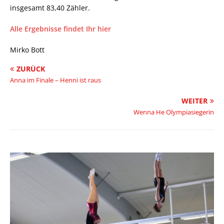
insgesamt 83,40 Zähler.
Alle Ergebnisse findet Ihr hier
Mirko Bott
ZURÜCK
Anna im Finale – Henni ist raus
WEITER
Wenna He Olympiasiegerin