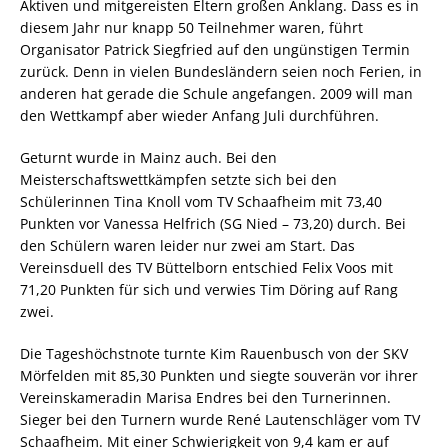
Aktiven und mitgereisten Eltern großen Anklang. Dass es in
diesem Jahr nur knapp 50 Teilnehmer waren, führt
Organisator Patrick Siegfried auf den ungünstigen Termin
zurück. Denn in vielen Bundesländern seien noch Ferien, in
anderen hat gerade die Schule angefangen. 2009 will man
den Wettkampf aber wieder Anfang Juli durchführen.
Geturnt wurde in Mainz auch. Bei den
Meisterschaftswettkämpfen setzte sich bei den
Schülerinnen Tina Knoll vom TV Schaafheim mit 73,40
Punkten vor Vanessa Helfrich (SG Nied – 73,20) durch. Bei
den Schülern waren leider nur zwei am Start. Das
Vereinsduell des TV Büttelborn entschied Felix Voos mit
71,20 Punkten für sich und verwies Tim Döring auf Rang
zwei.
Die Tageshöchstnote turnte Kim Rauenbusch von der SKV
Mörfelden mit 85,30 Punkten und siegte souverän vor ihrer
Vereinskameradin Marisa Endres bei den Turnerinnen.
Sieger bei den Turnern wurde René Lautenschläger vom TV
Schaafheim. Mit einer Schwierigkeit von 9,4 kam er auf