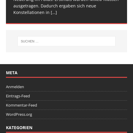
ausgetragen. Dadurch ergaben sich neue
Wettkampfwochenende: Am Samstag standen die
Konstellationen in
Deutschen
[…]
[…]
META
Anmelden
Eintrags-Feed
Kommentar-Feed
WordPress.org
KATEGORIEN