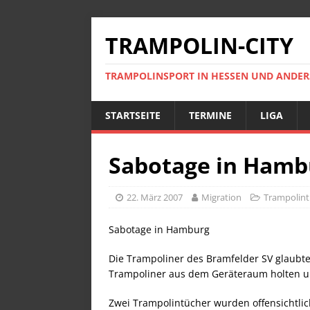
TRAMPOLIN-CITY
TRAMPOLINSPORT IN HESSEN UND ANDE
STARTSEITE
TERMINE
LIGA
Sabotage in Hamb
22. März 2007
Migration
Trampolint
Sabotage in Hamburg
Die Trampoliner des Bramfelder SV glaubte
Trampoliner aus dem Geräteraum holten u
Zwei Trampolintücher wurden offensichtli