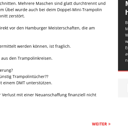
schnitten. Mehrere Maschen sind glatt durchtrennt und
lem Übel wurde auch bei deim Doppel-Mini-Trampolin
itt zerstört.
B
irekt vor den Hamburger Meisterschaften, die am
M
W
w
ermittelt werden können, ist fraglich.
E
a
 aus den Trampolinkreisen.
n
herung?
ünstig Trampolintücher??
it einem DMT unterstützen.
r Verlust mit einer Neuanschaffung finanziell nicht
WEITER