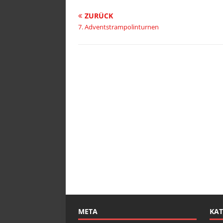
ZURÜCK
7. Adventstrampolinturnen
META
KAT