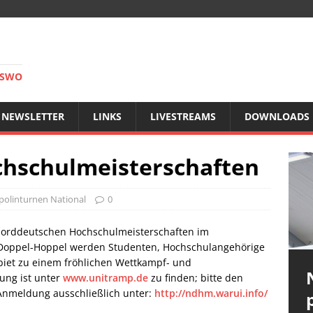
RSWO
NEWSLETTER
LINKS
LIVESTREAMS
DOWNLOADS
hschulmeisterschaften
olinturnen National
0
Norddeutschen Hochschulmeisterschaften im
Doppel-Hoppel werden Studenten, Hochschulangehörige
et zu einem fröhlichen Wettkampf- und
ung ist unter
www.unitramp.de
zu finden; bitte den
nmeldung ausschließlich unter:
http://ndhm.warui.info/