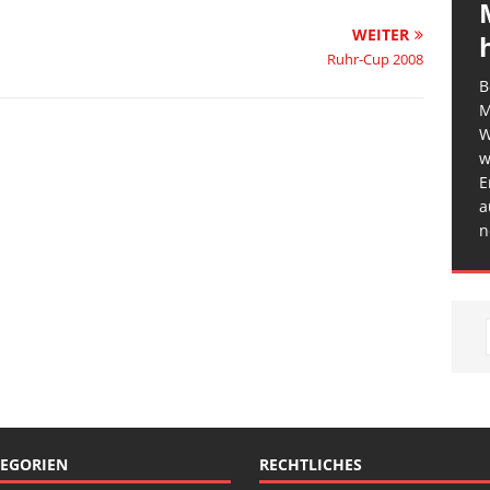
WEITER
Ruhr-Cup 2008
B
M
W
w
E
a
n
EGORIEN
RECHTLICHES