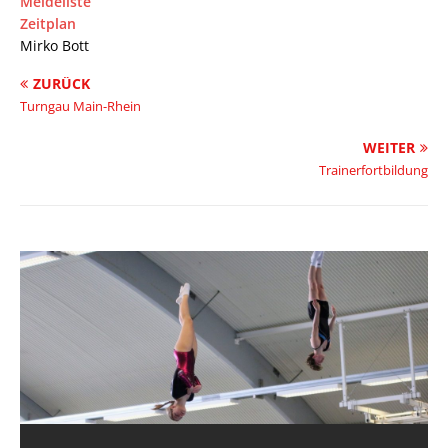
Meldeliste
Zeitplan
Mirko Bott
ZURÜCK
Turngau Main-Rhein
WEITER
Trainerfortbildung