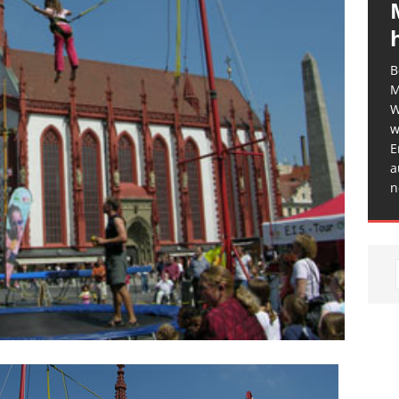
B
M
W
w
E
a
n