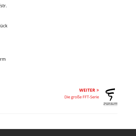
str.
tück
urm
WEITER
Die große FFT-Serie