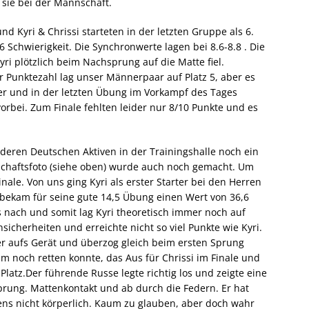
 sie bei der Mannschaft.
d Kyri & Chrissi starteten in der letzten Gruppe als 6.
 Schwierigkeit. Die Synchronwerte lagen bei 8.6-8.8 . Die
yri plötzlich beim Nachsprung auf die Matte fiel.
r Punktezahl lag unser Männerpaar auf Platz 5, aber es
er und in der letzten Übung im Vorkampf des Tages
rbei. Zum Finale fehlten leider nur 8/10 Punkte und es
eren Deutschen Aktiven in der Trainingshalle noch ein
schaftsfoto (siehe oben) wurde auch noch gemacht. Um
nale. Von uns ging Kyri als erster Starter bei den Herren
bekam für seine gute 14,5 Übung einen Wert von 36,6
ls nach und somit lag Kyri theoretisch immer noch auf
sicherheiten und erreichte nicht so viel Punkte wie Kyri.
zter aufs Gerät und überzog gleich beim ersten Sprung
aum noch retten konnte, das Aus für Chrissi im Finale und
Platz.Der führende Russe legte richtig los und zeigte eine
Sprung. Mattenkontakt und ab durch die Federn. Er hat
tens nicht körperlich. Kaum zu glauben, aber doch wahr