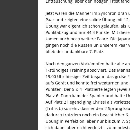
Enttäuschung, aber den nötigen Trost fand
Jetzt waren die Männer im Synchron dran un
Paar und zeigten eine solide Übung mit 12,6
Übung war eigentlich schon gelaufen, als K
Punktabzug und nur 44,4 Punkte. Mit diese
kamen auch noch weitere Paare. Die Japan
gingen noch die Russen un unserem Paar vo
blieb der undankbare 7. Platz.
Nach den ganzen Vorkämpfen hatte alle and
1-stündiges Training absolviert. Das Mann
19:00 Uhr hiesiger Zeit begann das große Fi
aufs Gerät und konnte frei wegturnen und 
Punkten. Der 5 & 4- Platzierte legten jewei
Platz 6. Dann kam der Spanier und hatte Un
Auf Platz 2 liegend ging Chrissi als vorlet
(Triffis b) so sehr, dass er den 2 Sprung k
dadurch trotzdem noch ein beachtlicher 6. 
Übung in Perfektion, aber nur bis zum 7. 
sich dabei aber nicht verletzt – zu mindes