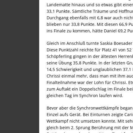
Landematte hinaus und so etwas gibt einen
33,1 Punkte. Sämtliche Träume und Hoffnun
Durchgang ebenfalls mit 6,8 war auch nich
blieben nur 33,8 Punkte. Mit diesen 66,9 Pun
ins Finale zu kommen, hätte Daniel 69,2 P
Gleich im Anschluß turnte Saskia Boesade
Diese Punktzahl reichte für Platz 41 von 5
Schöpferling gingen in der ältesten Herrenk
seine Übung 35,8 Punkte. In der letzten Gr
14,5 Schwierigkeit und unglaublichen 37,1 
Chrissi einmal mehr, dass man mit ihm auc
Finalteilnahme war der Lohn für Chrissi. Etw
zum Auftakt ein Doppelschlag im Finale b
gleichen Tag im Synchron laufen wird.
Bevor aber die Synchronwettkämpfe begann
Einzel aufs Gerät. Bei Einturnen zeigte Car
Wettkampf nicht umsetzen konnte. Mit seh
gleich beim 2. Sprung Berührung mit der Ma