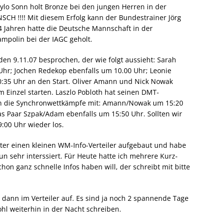
rylo Sonn holt Bronze bei den jungen Herren in der
H !!!! Mit diesem Erfolg kann der Bundestrainer Jörg
4 Jahren hatte die Deutsche Mannschaft in der
ampolin bei der IAGC geholt.
en 9.11.07 besprochen, der wie folgt aussieht: Sarah
Uhr; Jochen Redekop ebenfalls um 10.00 Uhr; Leonie
35 Uhr an den Start. Oliver Amann und Nick Nowak
Einzel starten. Laszlo Pobloth hat seinen DMT-
n die Synchronwettkämpfe mit: Amann/Nowak um 15:20
s Paar Szpak/Adam ebenfalls um 15:50 Uhr. Sollten wir
:00 Uhr wieder los.
tter einen kleinen WM-Info-Verteiler aufgebaut und habe
n sehr interssiert. Für Heute hatte ich mehrere Kurz-
hon ganz schnelle Infos haben will, der schreibt mit bitte
dann im Verteiler auf. Es sind ja noch 2 spannende Tage
ohl weiterhin in der Nacht schreiben.