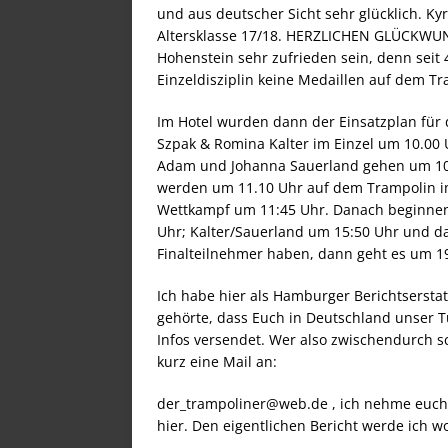
und aus deutscher Sicht sehr glücklich. Ky
Altersklasse 17/18. HERZLICHEN GLÜCKWUNSC
Hohenstein sehr zufrieden sein, denn seit 
Einzeldisziplin keine Medaillen auf dem Tr
Im Hotel wurden dann der Einsatzplan für d
Szpak & Romina Kalter im Einzel um 10.00 
Adam und Johanna Sauerland gehen um 10:
werden um 11.10 Uhr auf dem Trampolin im 
Wettkampf um 11:45 Uhr. Danach beginne
Uhr; Kalter/Sauerland um 15:50 Uhr und da
Finalteilnehmer haben, dann geht es um 19
Ich habe hier als Hamburger Berichtsersta
gehörte, dass Euch in Deutschland unser Tu
Infos versendet. Wer also zwischendurch sc
kurz eine Mail an:
der_trampoliner@web.de , ich nehme euch 
hier. Den eigentlichen Bericht werde ich w