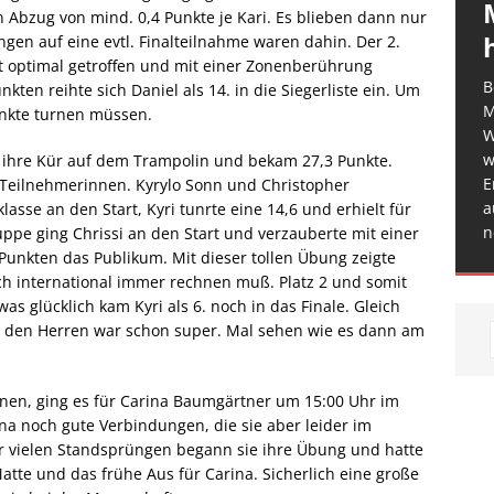
 Abzug von mind. 0,4 Punkte je Kari. Es blieben dann nur
gen auf eine evtl. Finalteilnahme waren dahin. Der 2.
t optimal getroffen und mit einer Zonenberührung
B
kten reihte sich Daniel als 14. in die Siegerliste ein. Um
M
unkte turnen müssen.
W
w
r ihre Kür auf dem Trampolin und bekam 27,3 Punkte.
E
2 Teilnehmerinnen. Kyrylo Sonn und Christopher
a
lasse an den Start, Kyri tunrte eine 14,6 und erhielt für
n
uppe ging Chrissi an den Start und verzauberte mit einer
Punkten das Publikum. Mit dieser tollen Übung zeigte
h international immer rechnen muß. Platz 2 und somit
as glücklich kam Kyri als 6. noch in das Finale. Gleich
ei den Herren war schon super. Mal sehen wie es dann am
en, ging es für Carina Baumgärtner um 15:00 Uhr im
ina noch gute Verbindungen, die sie aber leider im
r vielen Standsprüngen begann sie ihre Übung und hatte
tte und das frühe Aus für Carina. Sicherlich eine große