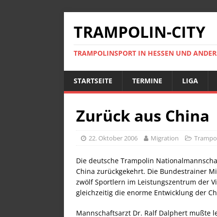
TRAMPOLIN-CITY
TRAMPOLINSPORT IN HESSEN UND ANDE
STARTSEITE
TERMINE
LIGA
Zurück aus China
22. Oktober 2006
Migration
Trampol
Die deutsche Trampolin Nationalmannschaf
China zurückgekehrt. Die Bundestrainer M
zwölf Sportlern im Leistungszentrum der Vi
gleichzeitig die enorme Entwicklung der Ch
Mannschaftsarzt Dr. Ralf Dalphert mußte led