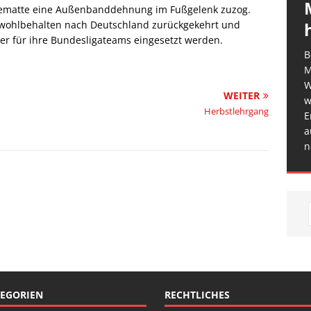
ebematte eine Außenbanddehnung im Fußgelenk zuzog.
r wohlbehalten nach Deutschland zurückgekehrt und
für ihre Bundesligateams eingesetzt werden.
B
M
W
WEITER
w
Herbstlehrgang
E
a
n
EGORIEN
RECHTLICHES