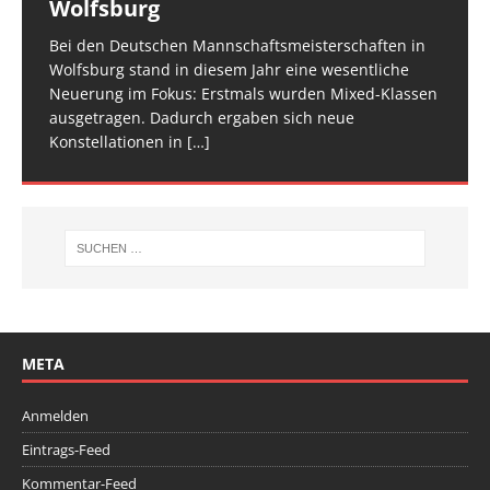
Wolfsburg
überzeugt
TROPHY statt und 65 Kinder und Jugendliche waren
für den Trampolin Nachwuchs konzipierte
zwei Tage verteilt, um den Ablauf zu entzerren und
am Start, sie
Veranstaltung ist inzwischen fester Bestandteil im
[…]
den Athletinnen und Athleten mehr Raum zu geben.
Bei den Deutschen Mannschaftsmeisterschaften in
Am vergangenen Wochenende traf sich die deutsche
[…]
[…]
Wolfsburg stand in diesem Jahr eine wesentliche
Spitze im Trampolinturnen in Biberach an der Riß
Neuerung im Fokus: Erstmals wurden Mixed-Klassen
(Baden-Württemberg) zu einem hochkarätigen
ausgetragen. Dadurch ergaben sich neue
Wettkampfwochenende: Am Samstag standen die
Konstellationen in
Deutschen
[…]
[…]
META
Anmelden
Eintrags-Feed
Kommentar-Feed