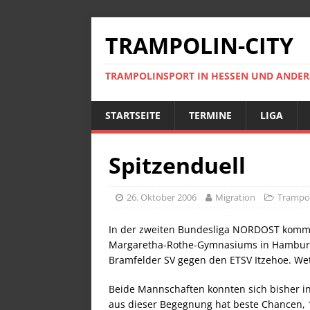
TRAMPOLIN-CITY
TRAMPOLINSPORT IN HESSEN UND ANDE
STARTSEITE
TERMINE
LIGA
Spitzenduell
26. Oktober 2006
Migration
Trampol
In der zweiten Bundesliga NORDOST kommt 
Margaretha-Rothe-Gymnasiums in Hamburg-
Bramfelder SV gegen den ETSV Itzehoe. We
Beide Mannschaften konnten sich bisher in
aus dieser Begegnung hat beste Chancen, 