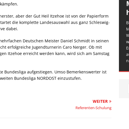
u kämpfen.
nerster, aber der Gut Heil Itzehoe ist von der Papierform
startet die komplette Landesauswahl aus ganz Schleswig-
B
ive dabei.
M
W
 mehrfachen Deutschen Meister Daniel Schmidt in seinen
w
echt erfolgreiche Jugendturnerin Caro Nerger. Ob mit
E
egen Itzehoe erreicht werden kann, wird sich am Samstag
a
n
ite Bundesliga aufgestiegen. Umso Bemerkenswerter ist
r zweiten Bundesliga NORDOST einzustufen.
WEITER
Referenten-Schulung