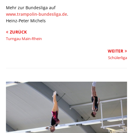
Mehr zur Bundesliga auf
www.trampolin-bundesliga.de
.
Heinz-Peter Michels
ZURÜCK
Turngau Main-Rhein
WEITER
Schülerliga