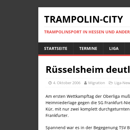
TRAMPOLIN-CITY
TRAMPOLINSPORT IN HESSEN UND ANDE
STARTSEITE
TERMINE
LIGA
Rüsselsheim deutl
4. Oktober 2006
Migration
Liga-Ne
Am ersten Wettkampftag der Oberliga mußt
Heimniederlage gegen die SG Frankfurt-Nie
Kür, mit nur zwei komplett durchgeturnten
Frankfurter.
Spannend war es in der Begegenung TSV Be