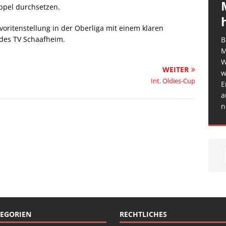
ppel durchsetzen.
oritenstellung in der Oberliga mit einem klaren
 des TV Schaafheim.
B
M
W
WEITER
w
Int. Oldies-Cup
E
a
n
EGORIEN
RECHTLICHES