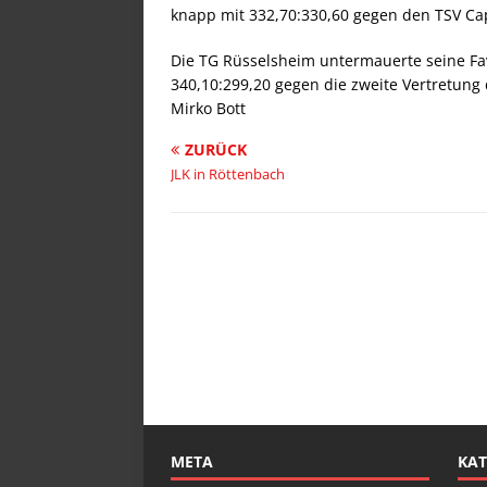
knapp mit 332,70:330,60 gegen den TSV Ca
Die TG Rüsselsheim untermauerte seine Fav
340,10:299,20 gegen die zweite Vertretung
Mirko Bott
ZURÜCK
JLK in Röttenbach
META
KAT