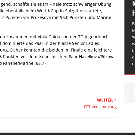
gend, schaffte sie es im Finale trotz schwieriger Übung
ie ebenfalls beim World-Cup in Salzgitter startete,
7,7 Punkten vor Prokesova mit 96,0 Punkten und Marine
B
M
en zusammen mit Viola Gaida von der TG Jugenddorf
W
 dominierte das Paar in der Klasse Senior Ladies
w
ung. Daher konnten die beiden im Finale eine leichtere
E
,5 Punkten vor dem tschechischen Paar Havelkova/Pilzova
a
 Fanelie/Marine (68,7).
n
WEITER
FFT-Versammlung