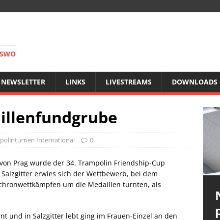
RSWO
NEWSLETTER
LINKS
LIVESTREAMS
DOWNLOADS
aillenfundgrube
polinturnen International
0
on Prag wurde der 34. Trampolin Friendship-Cup
 Salzgitter erwies sich der Wettbewerb, bei dem
nchronwettkämpfen um die Medaillen turnten, als
rnt und in Salzgitter lebt ging im Frauen-Einzel an den