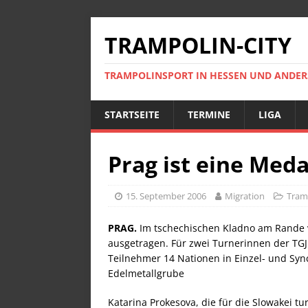
TRAMPOLIN-CITY
TRAMPOLINSPORT IN HESSEN UND ANDE
STARTSEITE
TERMINE
LIGA
Prag ist eine Med
15. September 2006
Migration
Tram
PRAG.
Im tschechischen Kladno am Rande v
ausgetragen. Für zwei Turnerinnen der TGJ
Teilnehmer 14 Nationen in Einzel- und Sy
Edelmetallgrube
Katarina Prokesova, die für die Slowakei tu