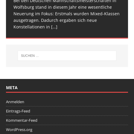
Bei den Deutschen Mannschaftsmeisterschaften in
Am vergangenen Wochenende traf sich die deutsche
[…]
[…]
Wolfsburg stand in diesem Jahr eine wesentliche
Spitze im Trampolinturnen in Biberach an der Riß
Neuerung im Fokus: Erstmals wurden Mixed-Klassen
(Baden-Württemberg) zu einem hochkarätigen
ausgetragen. Dadurch ergaben sich neue
Wettkampfwochenende: Am Samstag standen die
Konstellationen in
Deutschen
[…]
[…]
META
Anmelden
Eintrags-Feed
Kommentar-Feed
WordPress.org