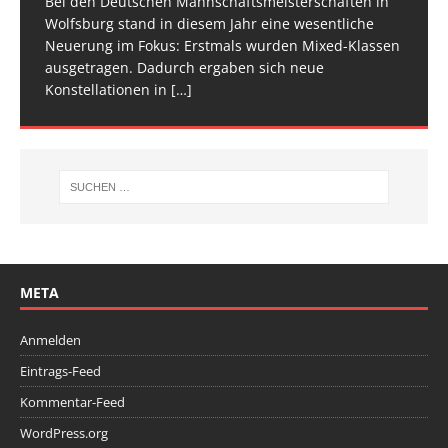
Bei den Deutschen Mannschaftsmeisterschaften in
Am vergangenen Wochenende traf sich die deutsche
[…]
[…]
Wolfsburg stand in diesem Jahr eine wesentliche
Spitze im Trampolinturnen in Biberach an der Riß
Neuerung im Fokus: Erstmals wurden Mixed-Klassen
(Baden-Württemberg) zu einem hochkarätigen
ausgetragen. Dadurch ergaben sich neue
Wettkampfwochenende: Am Samstag standen die
Konstellationen in
Deutschen
[…]
[…]
META
Anmelden
Eintrags-Feed
Kommentar-Feed
WordPress.org