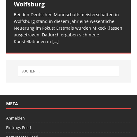
Wolfsburg
überzeugt
TROPHY statt und 65 Kinder und Jugendliche waren
für den Trampolin Nachwuchs konzipierte
zwei Tage verteilt, um den Ablauf zu entzerren und
am Start, sie
Veranstaltung ist inzwischen fester Bestandteil im
[…]
den Athletinnen und Athleten mehr Raum zu geben.
Bei den Deutschen Mannschaftsmeisterschaften in
Am vergangenen Wochenende traf sich die deutsche
[…]
[…]
Wolfsburg stand in diesem Jahr eine wesentliche
Spitze im Trampolinturnen in Biberach an der Riß
Neuerung im Fokus: Erstmals wurden Mixed-Klassen
(Baden-Württemberg) zu einem hochkarätigen
ausgetragen. Dadurch ergaben sich neue
Wettkampfwochenende: Am Samstag standen die
Konstellationen in
Deutschen
[…]
[…]
META
Anmelden
Eintrags-Feed