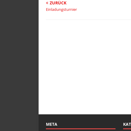
ZURÜCK
Einladungsturnier
META
KAT