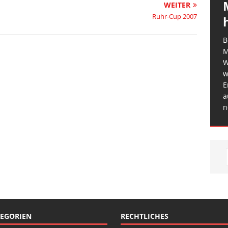
WEITER
Ruhr-Cup 2007
B
M
W
w
E
a
n
EGORIEN
RECHTLICHES