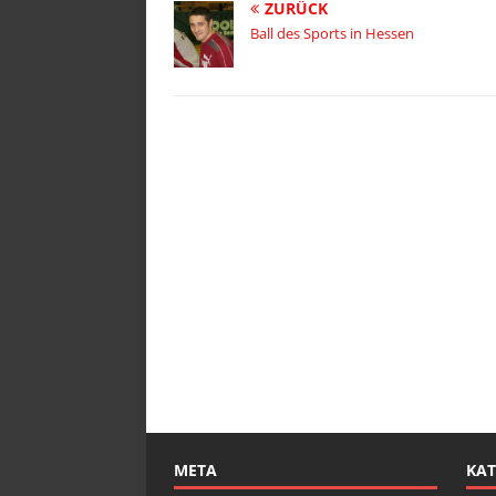
ZURÜCK
Ball des Sports in Hessen
META
KAT