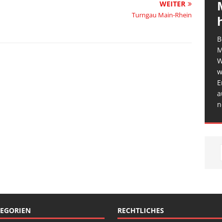
WEITER
Turngau Main-Rhein
B
M
W
w
E
a
n
EGORIEN
RECHTLICHES