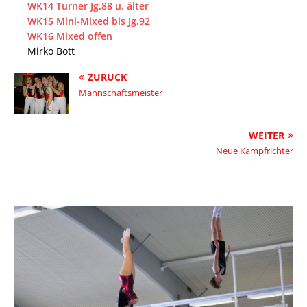
WK14 Turner Jg.88 u. älter
WK15 Mini-Mixed bis Jg.92
WK16 Mixed offen
Mirko Bott
ZURÜCK
Mannschaftsmeister
WEITER
Neue Kampfrichter