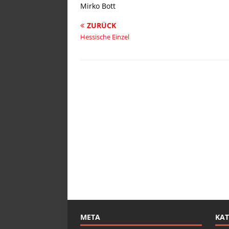
Mirko Bott
ZURÜCK
Hessische Einzel
META
KAT