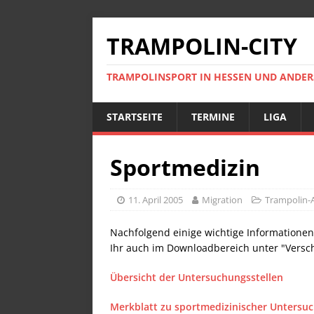
TRAMPOLIN-CITY
TRAMPOLINSPORT IN HESSEN UND ANDE
STARTSEITE
TERMINE
LIGA
Sportmedizin
11. April 2005
Migration
Trampolin-
Nachfolgend einige wichtige Informationen
Ihr auch im Downloadbereich unter "Versch
Übersicht der Untersuchungsstellen
Merkblatt zu sportmedizinischer Untersu