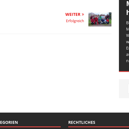
WEITER
Erfolgreich
B
M
W
w
E
a
n
EGORIEN
RECHTLICHES