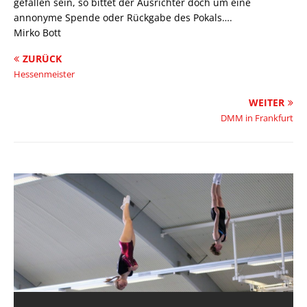
gefallen sein, so bittet der Ausrichter doch um eine
annonyme Spende oder Rückgabe des Pokals….
Mirko Bott
ZURÜCK
Hessenmeister
WEITER
DMM in Frankfurt