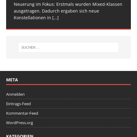
Neuerung im Fokus: Erstmals wurden Mixed-Klassen
(Baden-Württemberg) zu einem hochkarätigen
ausgetragen. Dadurch ergaben sich neue
Wettkampfwochenende: Am Samstag standen die
Konstellationen in
Deutschen
[…]
[…]
META
Anmelden
Eintrags-Feed
Kommentar-Feed
WordPress.org
KATEGORIEN