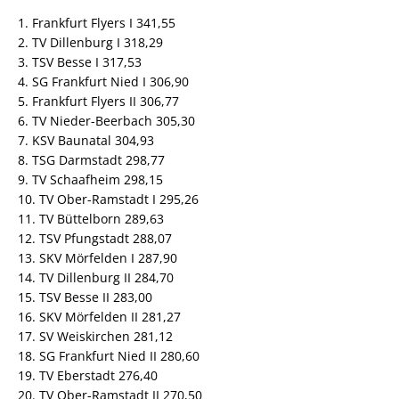
1. Frankfurt Flyers I 341,55
2. TV Dillenburg I 318,29
3. TSV Besse I 317,53
4. SG Frankfurt Nied I 306,90
5. Frankfurt Flyers II 306,77
6. TV Nieder-Beerbach 305,30
7. KSV Baunatal 304,93
8. TSG Darmstadt 298,77
9. TV Schaafheim 298,15
10. TV Ober-Ramstadt I 295,26
11. TV Büttelborn 289,63
12. TSV Pfungstadt 288,07
13. SKV Mörfelden I 287,90
14. TV Dillenburg II 284,70
15. TSV Besse II 283,00
16. SKV Mörfelden II 281,27
17. SV Weiskirchen 281,12
18. SG Frankfurt Nied II 280,60
19. TV Eberstadt 276,40
20. TV Ober-Ramstadt II 270,50