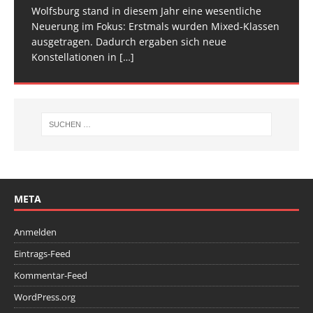
[…]
[…]
Wolfsburg stand in diesem Jahr eine wesentliche
Spitze im Trampolinturnen in Biberach an der Riß
Neuerung im Fokus: Erstmals wurden Mixed-Klassen
(Baden-Württemberg) zu einem hochkarätigen
ausgetragen. Dadurch ergaben sich neue
Wettkampfwochenende: Am Samstag standen die
Konstellationen in
Deutschen
[…]
[…]
META
Anmelden
Eintrags-Feed
Kommentar-Feed
WordPress.org