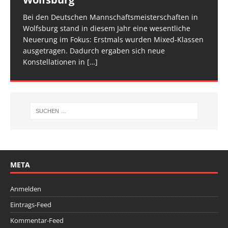
zwei Tage verteilt, um den Ablauf zu entzerren und
am Start, sie
Veranstaltung ist inzwischen fester Bestandteil im
[…]
den Athletinnen und Athleten mehr Raum zu geben.
Bei den Deutschen Mannschaftsmeisterschaften in
Am vergangenen Wochenende traf sich die deutsche
[…]
[…]
Wolfsburg stand in diesem Jahr eine wesentliche
Spitze im Trampolinturnen in Biberach an der Riß
Neuerung im Fokus: Erstmals wurden Mixed-Klassen
(Baden-Württemberg) zu einem hochkarätigen
ausgetragen. Dadurch ergaben sich neue
Wettkampfwochenende: Am Samstag standen die
Konstellationen in
Deutschen
[…]
[…]
META
Anmelden
Eintrags-Feed
Kommentar-Feed