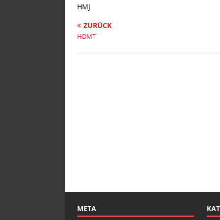
HMJ
ZURÜCK
HDMT
META
KAT