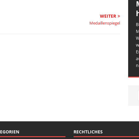
WEITER
Medaillenspiegel
B
M
W
w
E
a
n
EGORIEN
RECHTLICHES