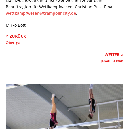
Nachwuchswettkampf ist zwei Wochen zuvor beim
Beauftragten für Wettkampfwesen, Christian Pulz, Email:
wettkampfwesen@trampolincity.de
.
Mirko Bott
ZURÜCK
Oberliga
WEITER
Jabeli Hessen