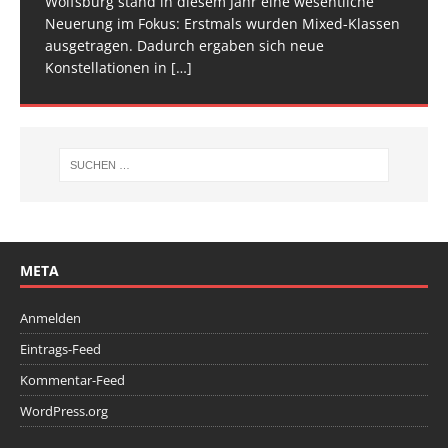
Wolfsburg stand in diesem Jahr eine wesentliche
Spitze im Trampolinturnen in Biberach an der Riß
Neuerung im Fokus: Erstmals wurden Mixed-Klassen
(Baden-Württemberg) zu einem hochkarätigen
ausgetragen. Dadurch ergaben sich neue
Wettkampfwochenende: Am Samstag standen die
Konstellationen in
Deutschen
[…]
[…]
META
Anmelden
Eintrags-Feed
Kommentar-Feed
WordPress.org