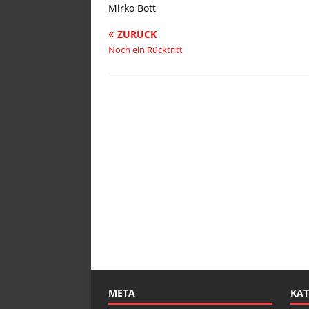
Mirko Bott
ZURÜCK
Noch ein Rücktritt
META
KAT