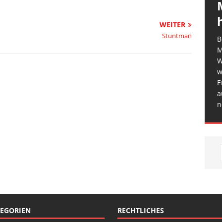
WEITER
Stuntman
B
M
W
w
E
a
n
EGORIEN
RECHTLICHES