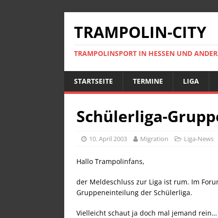
TRAMPOLIN-CITY
TRAMPOLINSPORT IN HESSEN UND ANDE
STARTSEITE
TERMINE
LIGA
Schülerliga-Grup
10. April 2003
Migration
Liga-News
Hallo Trampolinfans,
der Meldeschluss zur Liga ist rum. Im Foru
Gruppeneinteilung der Schülerliga.
Vielleicht schaut ja doch mal jemand rein…