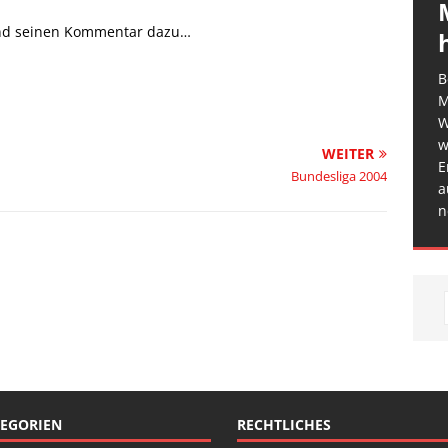
mand seinen Kommentar dazu…
B
M
W
w
WEITER
E
Bundesliga 2004
a
n
EGORIEN
RECHTLICHES