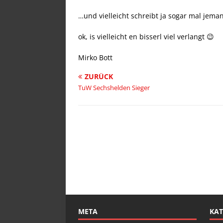
…und vielleicht schreibt ja sogar mal je
ok, is vielleicht en bisserl viel verlangt 😉
Mirko Bott
ZURÜCK
TuW Sechshelden Sieger
META
KAT